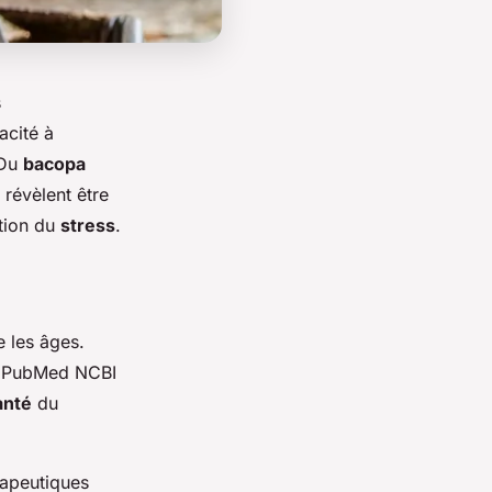
s
acité à
 Du
bacopa
 révèlent être
tion du
stress
.
e les âges.
e
PubMed NCBI
anté
du
rapeutiques