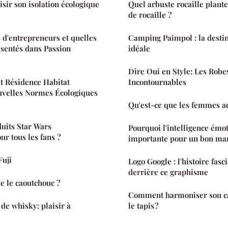
ir son isolation écologique
Quel arbuste rocaille plante
de rocaille ?
d'entrepreneurs et quelles
Camping Paimpol : la desti
ésentés dans Passion
idéale
Dire Oui en Style: Les Robe
 Résidence Habitat
Incontournables
ouvelles Normes Écologiques
Qu'est-ce que les femmes ac
duits Star Wars
Pourquoi l'intelligence émot
ur tous les fans ?
importante pour un bon m
Fuji
Logo Google : l'histoire fas
derrière ce graphisme
e le caoutchouc ?
Comment harmoniser son ca
 de whisky: plaisir à
le tapis ?