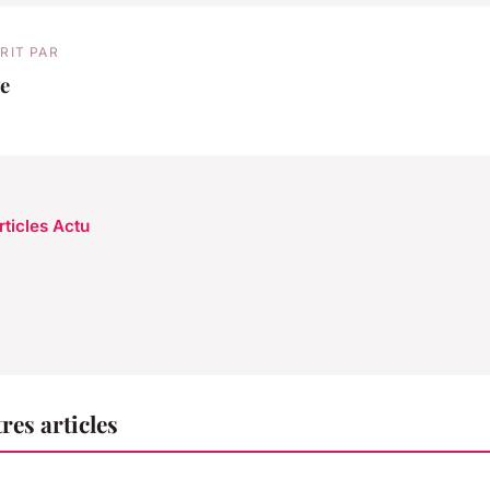
RIT PAR
e
rticles Actu
res articles