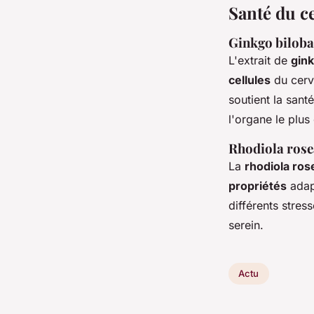
Santé du ce
Ginkgo biloba 
L'extrait de
gink
cellules
du cerv
soutient la sant
l'organe le plu
Rhodiola rosea
La
rhodiola ros
propriétés
adap
différents stress
serein.
Actu