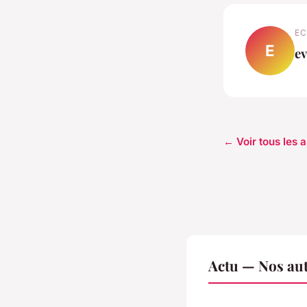
EC
E
ev
← Voir tous les a
Actu — Nos aut