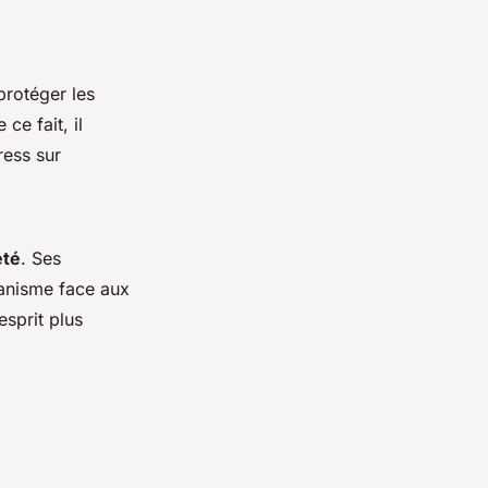
protéger les
e ce fait, il
ress sur
été
. Ses
ganisme face aux
esprit plus