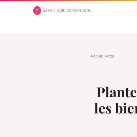
Savoir, agir, comprendre.
Accueil
›
Actu
Plant
les bie