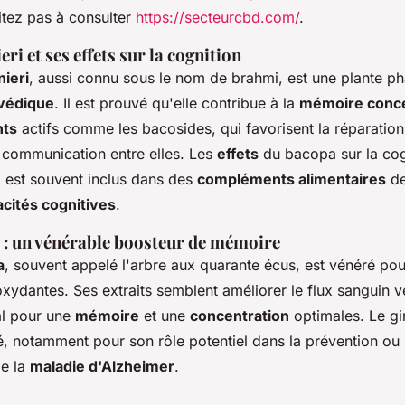
sitez pas à consulter
https://secteurcbd.com/
.
i et ses effets sur la cognition
ieri
, aussi connu sous le nom de brahmi, est une plante ph
védique
. Il est prouvé qu'elle contribue à la
mémoire conce
ts
actifs comme les bacosides, qui favorisent la réparatio
a communication entre elles. Les
effets
du bacopa sur la cogn
'il est souvent inclus dans des
compléments alimentaires
de
cités cognitives
.
 : un vénérable boosteur de mémoire
a
, souvent appelé l'arbre aux quarante écus, est vénéré pou
xydantes. Ses extraits semblent améliorer le flux sanguin v
al pour une
mémoire
et une
concentration
optimales. Le gi
é, notamment pour son rôle potentiel dans la prévention ou 
de la
maladie d'Alzheimer
.