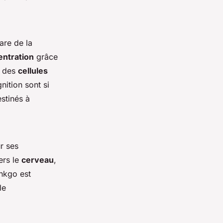
are de la
ntration
grâce
n des
cellules
ition sont si
stinés à
r ses
ers le
cerveau
,
nkgo est
le