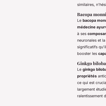
similaires, n'hé
Bacopa monnier
Le
bacopa monn
médecine ayur
à ses
composan
neuronales et l
significatifs qu
booster les
capa
Ginkgo biloba
Le
ginkgo bilob
propriétés
antio
ce qui est cruci
largement étudi
ralentissement 