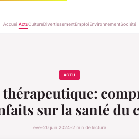
Accueil
Actu
Culture
Divertissement
Emploi
Environnement
Société
ACTU
e thérapeutique: comp
nfaits sur la santé du
eve
•
20 juin 2024
•
2 min de lecture