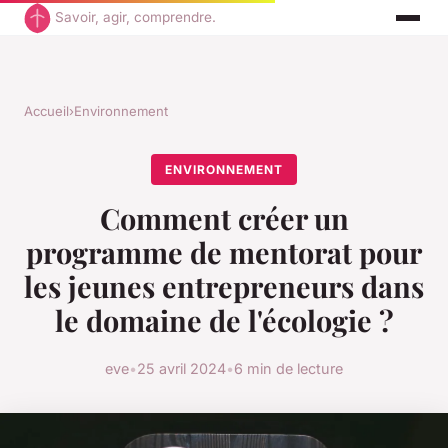
Savoir, agir, comprendre.
Accueil
›
Environnement
ENVIRONNEMENT
Comment créer un
programme de mentorat pour
les jeunes entrepreneurs dans
le domaine de l'écologie ?
eve
•
25 avril 2024
•
6 min de lecture