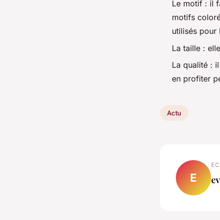
Le motif : il
motifs color
utilisés pour
La taille : el
La qualité : 
en profiter 
Actu
EC
E
ev