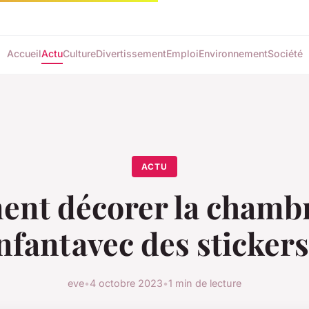
Accueil
Actu
Culture
Divertissement
Emploi
Environnement
Société
ACTU
nt décorer la chambr
nfant avec des stickers
eve
•
4 octobre 2023
•
1 min de lecture