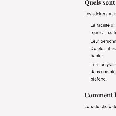
Quels sont 
Les stickers mur
La facilité d’
retirer. Il su
Leur personna
De plus, il e
papier.
Leur polyvale
dans une pièc
plafond.
Comment bi
Lors du choix d