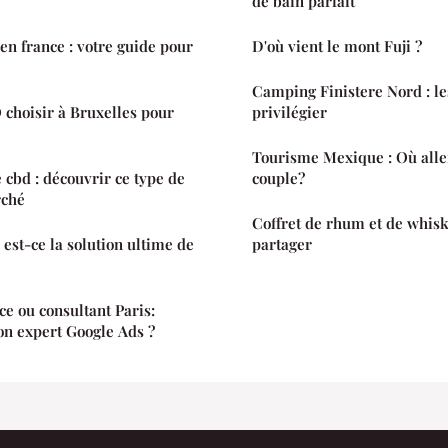
de bain parfait
en france : votre guide pour
D'où vient le mont Fuji ?
Camping Finistere Nord : le
choisir à Bruxelles pour
privilégier
Tourisme Mexique : Où alle
e cbd : découvrir ce type de
couple?
rché
Coffret de rhum et de whisky
st-ce la solution ultime de
partager
ce ou consultant Paris:
on expert Google Ads ?