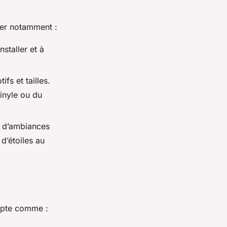
iter notamment :
nstaller et à
fs et tailles.
vinyle ou du
té d’ambiances
 d’étoiles au
ompte comme :