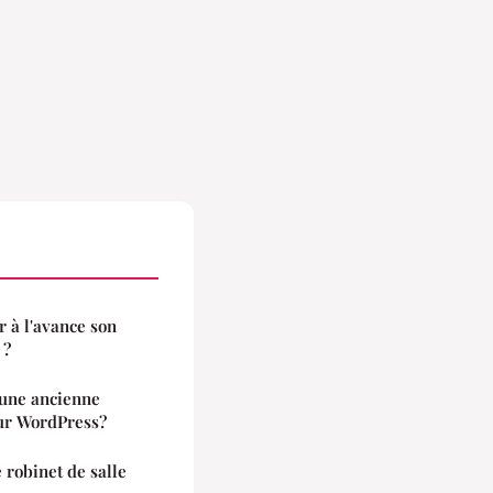
r à l'avance son
 ?
 une ancienne
our WordPress?
e robinet de salle