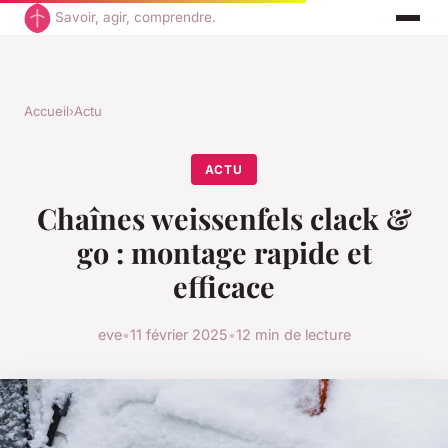
Savoir, agir, comprendre.
Accueil
›
Actu
ACTU
Chaînes weissenfels clack &
go : montage rapide et
efficace
eve
•
11 février 2025
•
12 min de lecture