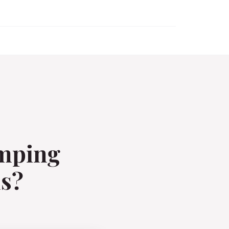
amping
ns?