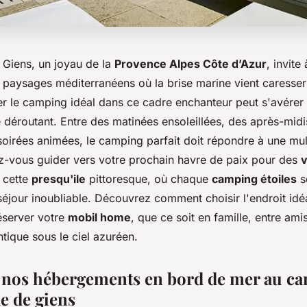
 Giens, un joyau de la
Provence Alpes Côte d’Azur
, invite
 paysages méditerranéens où la brise marine vient caresser
er le camping idéal dans ce cadre enchanteur peut s'avérer 
déroutant. Entre des matinées ensoleillées, des après-midis
soirées animées, le camping parfait doit répondre à une mul
ez-vous guider vers votre prochain havre de paix pour des
 cette
presqu'ile
pittoresque, où chaque
camping étoiles
s
éjour inoubliable. Découvrez comment choisir l'endroit idéa
éserver votre
mobil home
, que ce soit en famille, entre am
ique sous le ciel azuréen.
nos hébergements en bord de mer au c
le de giens