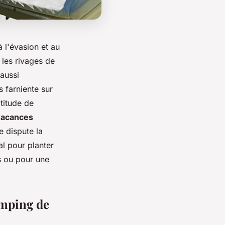
 à l'évasion et au
 les rivages de
aussi
 farniente sur
titude de
vacances
e dispute la
l pour planter
is ou pour une
amping de