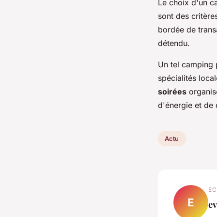
Le choix d'un ca
sont des critère
bordée de trans
détendu.
Un tel camping
spécialités loca
soirées
organisé
d'énergie et de 
Actu
EC
E
ev