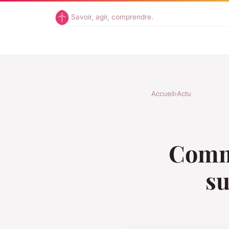
Savoir, agir, comprendre.
Accueil
›
Actu
Comme
su