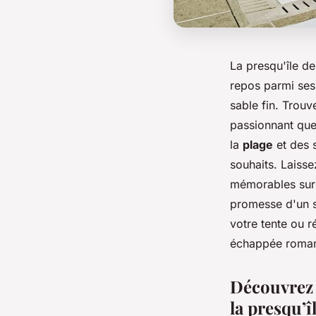
La presqu'île de
repos parmi ses
sable fin. Trouv
passionnant que 
la
plage
et des 
souhaits. Laiss
mémorables sur
promesse d'un s
votre tente ou r
échappée romant
Découvrez 
la presqu’î