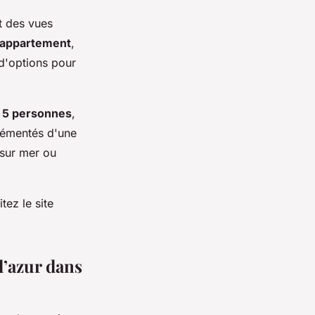
nt des vues
appartement
,
 d'options pour
à 5 personnes
,
grémentés d'une
 sur mer ou
tez le site
d’azur dans