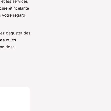
et les services
cine
étincelante
s votre regard
rez déguster des
ves
et les
une dose