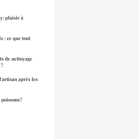
: plaisir à
s : ce que tout
ts de nettoyage
 ?
'artisan après les
 poissons?