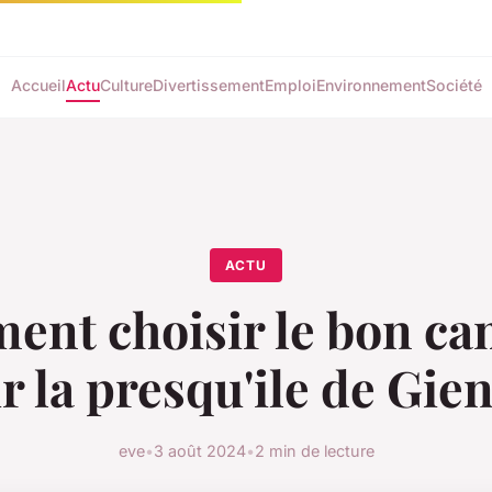
Accueil
Actu
Culture
Divertissement
Emploi
Environnement
Société
ACTU
nt choisir le bon c
r la presqu'ile de Gie
eve
•
3 août 2024
•
2 min de lecture