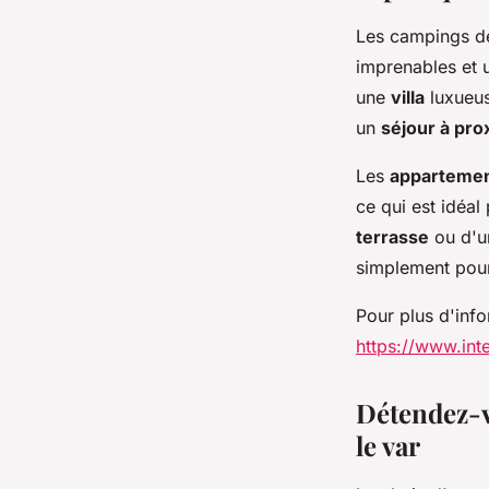
Les campings de
imprenables et 
une
villa
luxueu
un
séjour à pro
Les
apparteme
ce qui est idéal
terrasse
ou d'un
simplement pour 
Pour plus d'info
https://www.int
Détendez-v
le var