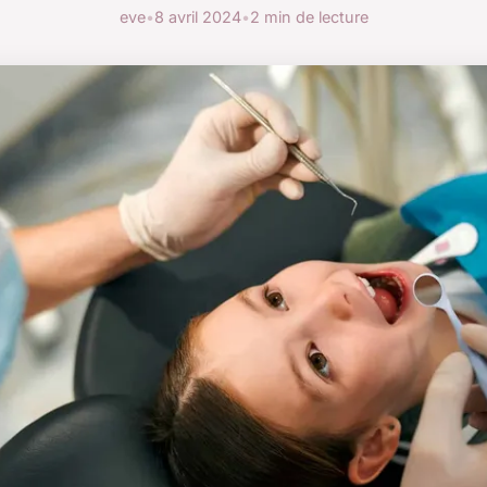
eve
•
8 avril 2024
•
2 min de lecture