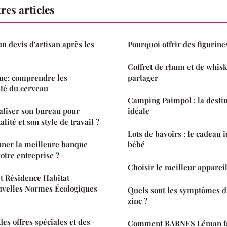
res articles
n devis d'artisan après les
Pourquoi offrir des figurines
Coffret de rhum et de whisky
que: comprendre les
partager
nté du cerveau
Camping Paimpol : la desti
liser son bureau pour
idéale
lité et son style de travail ?
Lots de bavoirs : le cadeau 
ner la meilleure banque
bébé
otre entreprise ?
Choisir le meilleur apparei
 Résidence Habitat
ouvelles Normes Écologiques
Quels sont les symptômes d
zinc ?
s offres spéciales et des
Comment BARNES Léman faci