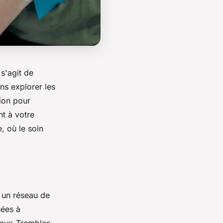
 s'agit de
ons explorer les
tion pour
t à votre
, où le soin
t un réseau de
uées à
e-aux-Trembles,