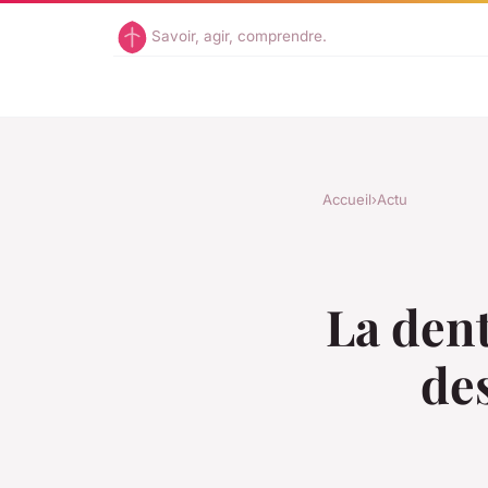
Savoir, agir, comprendre.
Accueil
›
Actu
La den
des