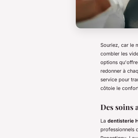
Souriez, car le 
combler les vide
options qu'offre
redonner à chaq
service pour tr
côtoie le confor
Des soins a
La
dentisterie 
professionnels 
Repentigny, Lav