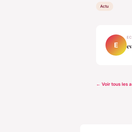
Actu
EC
E
ev
← Voir tous les a