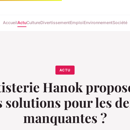
Accueil
Actu
Culture
Divertissement
Emploi
Environnement
Société
ACTU
tisterie Hanok propose
 solutions pour les d
manquantes ?