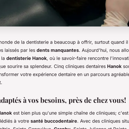
monde de la dentisterie a beaucoup à offrir, surtout quand il
s laissés par les
dents manquantes
. Aujourd'hui, nous all
 la
dentisterie Hanok
, où le savoir-faire rencontre l'innova
ue sourire sa splendeur. Cinq cliniques dentaires
Hanok
son
ansformer votre expérience dentaire en un parcours agréable
t.
daptés à vos besoins, près de chez vous!
Hanok
est bien plus qu'une simple chaîne de cliniques; c'es
dédiés à votre
santé buccodentaire
. Avec des cliniques sit
altrie, Sainte-Geneviève,
Granby
, Sainte-Julienne et Point