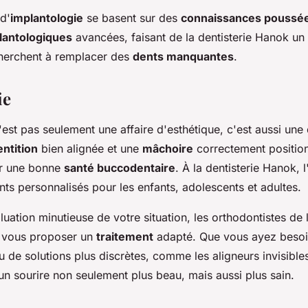
d'
implantologie
se basent sur des
connaissances poussé
lantologiques
avancées, faisant de la dentisterie Hanok un 
herchent à remplacer des
dents manquantes
.
ie
est pas seulement une affaire d'esthétique, c'est aussi une
entition
bien alignée et une
mâchoire
correctement positio
ur une bonne
santé buccodentaire
. À la dentisterie Hanok, 
nts personnalisés pour les enfants, adolescents et adultes.
uation minutieuse de votre situation, les orthodontistes de l
 vous proposer un
traitement
adapté. Que vous ayez beso
ou de solutions plus discrètes, comme les aligneurs invisible
un sourire non seulement plus beau, mais aussi plus sain.